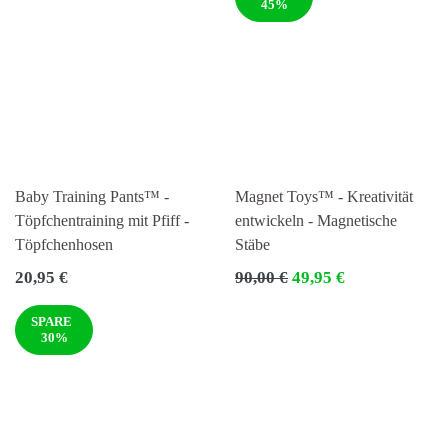
45%
Baby Training Pants™ -
Magnet Toys™ - Kreativität
Töpfchentraining mit Pfiff -
entwickeln - Magnetische
Töpfchenhosen
Stäbe
Normaler
Normaler
20,95 €
90,00 €
49,95 €
Preis
Preis
SPARE
30%