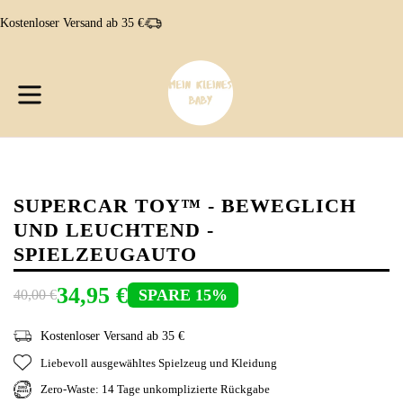
Direkt
Kostenloser Versand ab 35 €
zum
Inhalt
W
W
erweitern/zusammenklappen
SUPERCAR TOY™ - BEWEGLICH
UND LEUCHTEND -
SPIELZEUGAUTO
34,95 €
SPARE 15%
40,00 €
Kostenloser Versand ab 35 €
Liebevoll ausgewähltes Spielzeug und Kleidung
Zero-Waste: 14 Tage unkomplizierte Rückgabe