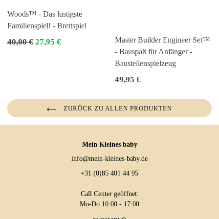
Woods™ - Das lustigste
Familienspiel! - Brettspiel
Master Builder Engineer Set™
Normaler
40,00 €
27,95 €
Preis
- Bauspaß für Anfänger -
Baustellenspielzeug
Normaler
49,95 €
Preis
ZURÜCK ZU ALLEN PRODUKTEN
Mein Kleines baby
info@mein-kleines-baby.de
+31 (0)85 401 44 95
Call Center geöffnet:
Mo-Do 10:00 - 17:00