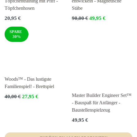
Töpfchentraining mit Pfiff -
entwickeln - Magnetische
Töpfchenhosen
Stäbe
Normaler
Normaler
20,95 €
90,00 €
49,95 €
Preis
Preis
SPARE
30%
Woods™ - Das lustigste
Familienspiel! - Brettspiel
Master Builder Engineer Set™
Normaler
40,00 €
27,95 €
Preis
- Bauspaß für Anfänger -
Baustellenspielzeug
Normaler
49,95 €
Preis