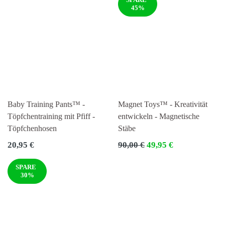
45%
Baby Training Pants™ -
Magnet Toys™ - Kreativität
Töpfchentraining mit Pfiff -
entwickeln - Magnetische
Töpfchenhosen
Stäbe
Normaler
Normaler
20,95 €
90,00 €
49,95 €
Preis
Preis
SPARE
30%