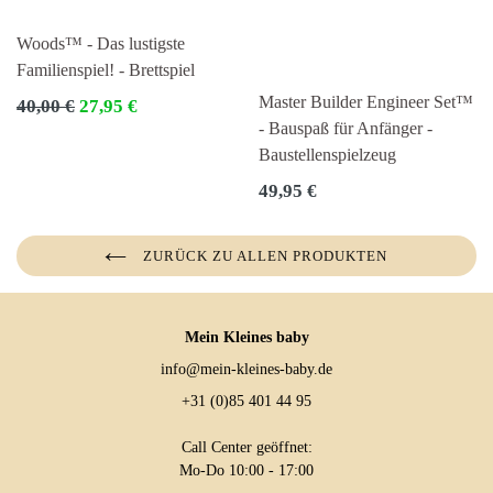
Woods™ - Das lustigste
Familienspiel! - Brettspiel
Master Builder Engineer Set™
Normaler
40,00 €
27,95 €
Preis
- Bauspaß für Anfänger -
Baustellenspielzeug
Normaler
49,95 €
Preis
ZURÜCK ZU ALLEN PRODUKTEN
Mein Kleines baby
info@mein-kleines-baby.de
+31 (0)85 401 44 95
Call Center geöffnet:
Mo-Do 10:00 - 17:00