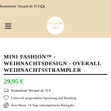
Direkt
Kostenloser Versand ab 35 €
zum
Inhalt
W
W
erweitern/zusammenklappen
MINI FASHION™ -
WEIHNACHTSDESIGN - OVERALL
WEIHNACHTSSTRAMPLER
29,95 €
Kostenloser Versand ab 35 €
Liebevoll ausgewähltes Spielzeug und Kleidung
Zero-Waste: 14 Tage unkomplizierte Rückgabe