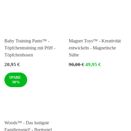
Baby Training Pants™ -
Magnet Toys™ - Kreativität
Töpfchentraining mit Pfiff -
entwickeln - Magnetische
Töpfchenhosen
Stäbe
Normaler
Normaler
20,95 €
90,00 €
49,95 €
Preis
Preis
SPARE
30%
Woods™ - Das lustigste
Familienspiel! - Brettspiel