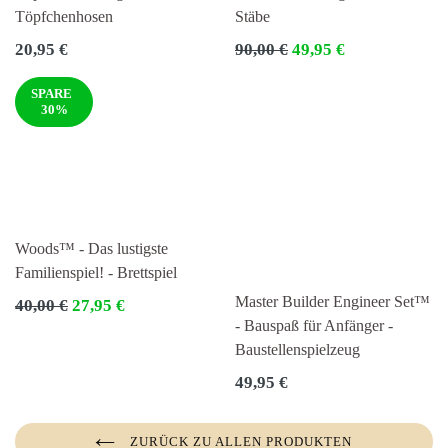
Töpfchenhosen
Stäbe
Normaler
Normaler
20,95 €
90,00 €
49,95 €
Preis
Preis
SPARE
30%
Woods™ - Das lustigste
Familienspiel! - Brettspiel
Master Builder Engineer Set™
Normaler
40,00 €
27,95 €
Preis
- Bauspaß für Anfänger -
Baustellenspielzeug
Normaler
49,95 €
Preis
ZURÜCK ZU ALLEN PRODUKTEN