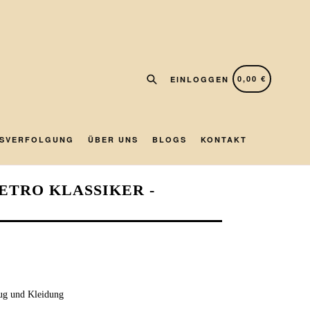
Suchen
WARENKORB
WARENKORB
0,00 €
EINLOGGEN
SVERFOLGUNG
ÜBER UNS
BLOGS
KONTAKT
RETRO KLASSIKER -
eug und Kleidung