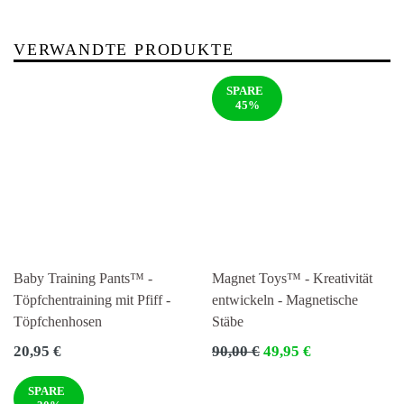
VERWANDTE PRODUKTE
SPARE
45%
Baby Training Pants™ -
Magnet Toys™ - Kreativität
Töpfchentraining mit Pfiff -
entwickeln - Magnetische
Töpfchenhosen
Stäbe
Normaler
Normaler
20,95 €
90,00 €
49,95 €
Preis
Preis
SPARE