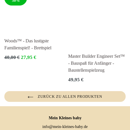
30%
Woods™ - Das lustigste
Familienspiel! - Brettspiel
Master Builder Engineer Set™
Normaler
40,00 €
27,95 €
Preis
- Bauspaß für Anfänger -
Baustellenspielzeug
Normaler
49,95 €
Preis
ZURÜCK ZU ALLEN PRODUKTEN
Mein Kleines baby
info@mein-kleines-baby.de